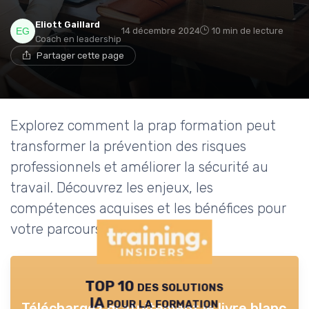
Eliott Gaillard
14 décembre 2024
10 min de lecture
Coach en leadership
Partager cette page
Explorez comment la prap formation peut
transformer la prévention des risques
professionnels et améliorer la sécurité au
travail. Découvrez les enjeux, les
compétences acquises et les bénéfices pour
votre parcours professionnel.
TOP 10 des solutions
IA pour la formation
Téléchargez gratuitement le livre blanc