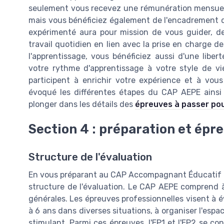
seulement vous recevez une rémunération mensuelle
mais vous bénéficiez également de l'encadrement d
expérimenté aura pour mission de vous guider, de
travail quotidien en lien avec la prise en charge d
l'apprentissage, vous bénéficiez aussi d'une lib
votre rythme d'apprentissage à votre style de v
participent à enrichir votre expérience et à vou
évoqué les différentes étapes du CAP AEPE ainsi
plonger dans les détails des
épreuves à passer pou
Section 4 : préparation et épr
Structure de l'évaluation
En vous préparant au CAP Accompagnant Éducatif Pe
structure de l'évaluation. Le CAP AEPE comprend à
générales. Les épreuves professionnelles visent à é
à 6 ans dans diverses situations, à organiser l'esp
stimulant. Parmi ces épreuves, l'EP1 et l'EP2 se c