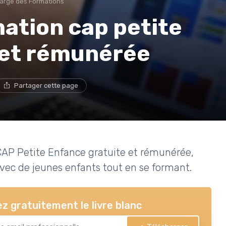
harge des Formations
ation cap petite
 et rémunérée
Partager cette page
 CAP Petite Enfance gratuite et rémunérée,
avec de jeunes enfants tout en se formant.
z gratuitement le livre blanc