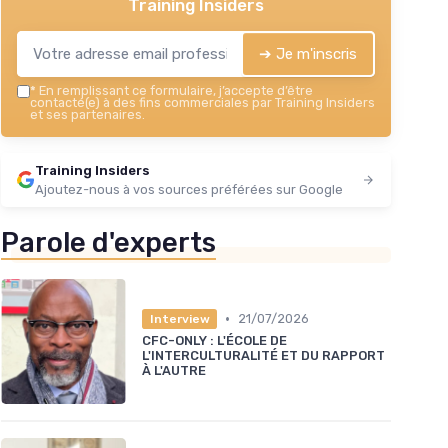
Training Insiders
➔ Je m'inscris
*
En remplissant ce formulaire, j’accepte d’être
contacté(e) à des fins commerciales par Training Insiders
et ses partenaires.
Training Insiders
Ajoutez-nous à vos sources préférées sur Google
Parole d'experts
•
21/07/2026
Interview
CFC-ONLY : L'ÉCOLE DE
L'INTERCULTURALITÉ ET DU RAPPORT
À L'AUTRE