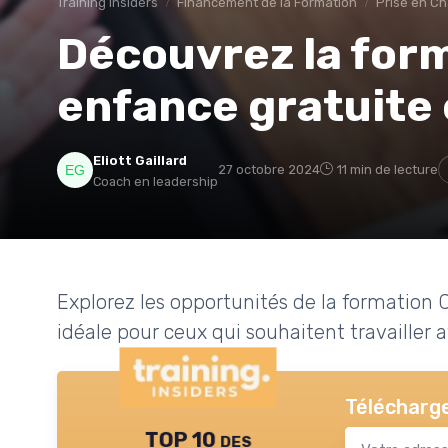
Training Insiders
Financement de la Formation
Prise en C
Découvrez la form
enfance gratuite
Eliott Gaillard
27 octobre 2024
11 min de lecture
Coach en leadership
Explorez les opportunités de la formation
idéale pour ceux qui souhaitent travailler 
Télécharge
TOP 10 des